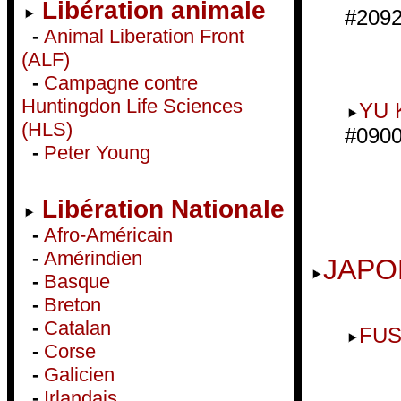
Libération animale
#2092
-
Animal Liberation Front
(ALF)
-
Campagne contre
Huntingdon Life Sciences
YU 
(HLS)
#0900
-
Peter Young
Libération Nationale
-
Afro-Américain
-
Amérindien
JAPO
-
Basque
-
Breton
-
Catalan
FUS
-
Corse
-
Galicien
-
Irlandais