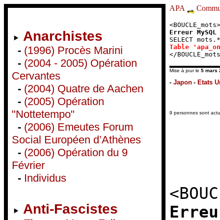
APA
Commun
<BOUCLE_mots
Erreur MySQL
Anarchistes
SELECT mots.
Table 'apa_o
-
(1996) Procès Marini
</BOUCLE_mot
-
(2004 - 2005) Opération
Mise à jour le
5 mars 
Cervantes
-
Japon
-
Etats U
-
(2004) Quatre de Aachen
-
(2005) Opération
"Nottetempo"
9 personnes sont actu
-
(2006) Emeutes Forum
Social Européen d’Athènes
-
(2006) Opération du 9
Février
-
Individus
<BOUC
Anti-Fascistes
Erreu