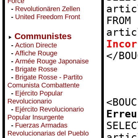
Force
artic
-
Revolutionären Zellen
-
United Freedom Front
FROM 
artic
Communistes
Incor
-
Action Directe
-
Affiche Rouge
</BOU
-
Armée Rouge Japonaise
-
Brigate Rosse
-
Brigate Rosse - Partito
Comunista Combattente
-
Ejército Popular
<BOUC
Revolucionario
-
Ejército Revolucionario
Erreu
Popular Insurgente
SELEC
-
Fuerzas Armadas
Revolucionarias del Pueblo
artic