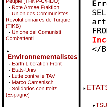
Peuple (THKP-C/HDÖ)
Err
-
Rote Armee Fraktion
SEL
-
Union des Communistes
Révolutionnaires de Turquie
art
(TIKB)
FRO
-
Unione dei Comunisti
Inc
Combattenti
</B
Environnementalistes
-
Earth Liberation Front
-
Etats-Unis
-
Lutte contre le TAV
-
Marco Camenisch
ETAT
-
Solidarios con Itoitz
(Espagne)
TSU