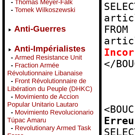
-
Thomas Meyer-Falk
SELEC
-
Tomek Wilkoszewski
artic
FROM 
Anti-Guerres
artic
Anti-Impérialistes
Incor
-
Armed Resistance Unit
</BOU
-
Fraction Armée
Révolutionnaire Libanaise
-
Front Révolutionnaire de
Libération du Peuple (DHKC)
-
Movimiento de Accion
Popular Unitario Lautaro
<BOUC
-
Movimiento Revolucionario
Erreu
Túpac Amaru
-
Revolutionary Armed Task
SELEC