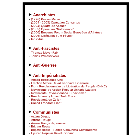
Anarchistes
-
(1996) Procès Marini
-
(2004 - 2005) Opération Cervantes
-
(2004) Quatre de Aachen
-
(2005) Opération "Nottetempo"
-
(2006) Emeutes Forum Social Européen d’Athènes
-
(2006) Opération du 9 Février
-
Individus
Anti-Fascistes
-
Thomas Meyer-Falk
-
Tomek Wilkoszewski
Anti-Guerres
Anti-Impérialistes
-
Armed Resistance Unit
-
Fraction Armée Révolutionnaire Libanaise
-
Front Révolutionnaire de Libération du Peuple (DHKC)
-
Movimiento de Accion Popular Unitario Lautaro
-
Movimiento Revolucionario Túpac Amaru
-
Revolutionary Armed Task Force
-
Revolutionären Zellen
-
United Freedom Front
Communistes
-
Action Directe
-
Affiche Rouge
-
Armée Rouge Japonaise
-
Brigate Rosse
-
Brigate Rosse - Partito Comunista Combattente
-
Ejército Popular Revolucionario