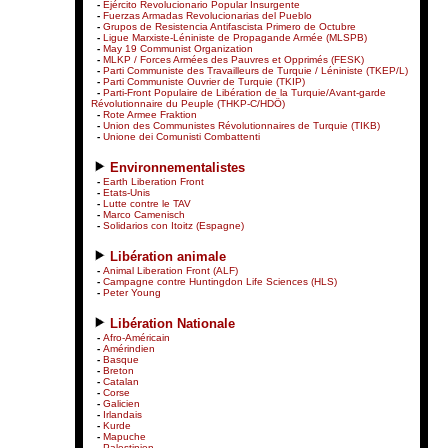
-
Ejército Revolucionario Popular Insurgente
-
Fuerzas Armadas Revolucionarias del Pueblo
-
Grupos de Resistencia Antifascista Primero de Octubre
-
Ligue Marxiste-Léniniste de Propagande Armée (MLSPB)
-
May 19 Communist Organization
-
MLKP / Forces Armées des Pauvres et Opprimés (FESK)
-
Parti Communiste des Travailleurs de Turquie / Léniniste (TKEP/L)
-
Parti Communiste Ouvrier de Turquie (TKIP)
-
Parti-Front Populaire de Libération de la Turquie/Avant-garde
Révolutionnaire du Peuple (THKP-C/HDÖ)
-
Rote Armee Fraktion
-
Union des Communistes Révolutionnaires de Turquie (TIKB)
-
Unione dei Comunisti Combattenti
Environnementalistes
-
Earth Liberation Front
-
Etats-Unis
-
Lutte contre le TAV
-
Marco Camenisch
-
Solidarios con Itoitz (Espagne)
Libération animale
-
Animal Liberation Front (ALF)
-
Campagne contre Huntingdon Life Sciences (HLS)
-
Peter Young
Libération Nationale
-
Afro-Américain
-
Amérindien
-
Basque
-
Breton
-
Catalan
-
Corse
-
Galicien
-
Irlandais
-
Kurde
-
Mapuche
-
Palestinien