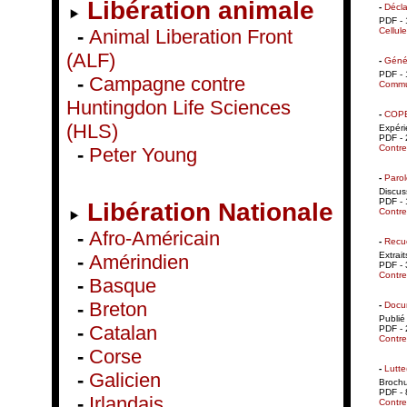
Libération animale
-
Décla
PDF - 
Cellul
-
Animal Liberation Front
(ALF)
-
Généa
PDF - 
-
Campagne contre
Commu
Huntingdon Life Sciences
-
COPEL
(HLS)
Expéri
PDF - 
Contre
-
Peter Young
-
Parol
Discus
PDF - 
Libération Nationale
Contre
-
Afro-Américain
-
Recue
Extrai
-
Amérindien
PDF - 
Contre
-
Basque
-
Breton
-
Docum
Publié
-
Catalan
PDF - 
Contre
-
Corse
-
Lutte
-
Galicien
Brochu
PDF - 
-
Irlandais
Contre