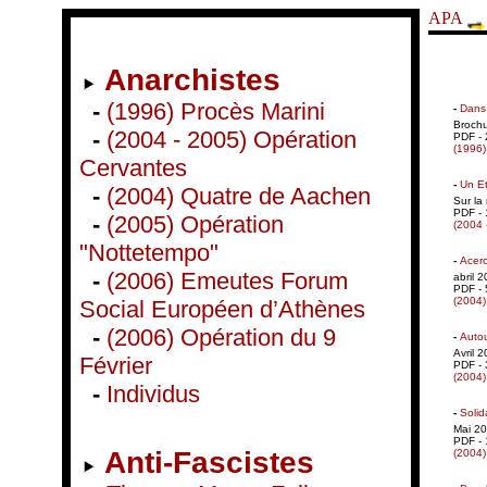
APA
Anarchistes
-
(1996) Procès Marini
-
Dans 
Brochu
-
(2004 - 2005) Opération
PDF - 
(1996)
Cervantes
-
Un Et
-
(2004) Quatre de Aachen
Sur la
PDF - 
-
(2005) Opération
(2004 
"Nottetempo"
-
Acerc
-
(2006) Emeutes Forum
abril 
PDF - 
(2004)
Social Européen d’Athènes
-
(2006) Opération du 9
-
Auto
Avril 2
Février
PDF - 
(2004)
-
Individus
-
Solid
Mai 20
PDF - 
Anti-Fascistes
(2004)