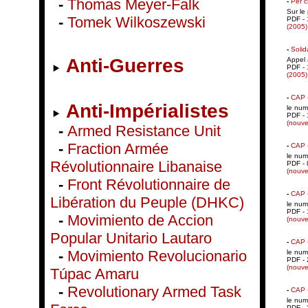
-
Thomas Meyer-Falk
-
Per c
Sur le
-
Tomek Wilkoszewski
PDF - 
(2005)
-
Solid
Anti-Guerres
Appel 
PDF - 
(2005)
-
CAP 
Anti-Impérialistes
le num
PDF - 
(nouve
-
Armed Resistance Unit
-
Fraction Armée
-
CAP 
le num
Révolutionnaire Libanaise
PDF - 
(nouve
-
Front Révolutionnaire de
-
CAP 
Libération du Peuple (DHKC)
le num
PDF - 
-
Movimiento de Accion
(nouve
Popular Unitario Lautaro
-
CAP 
-
Movimiento Revolucionario
le num
PDF - 
(nouve
Túpac Amaru
-
Revolutionary Armed Task
-
CAP 
le num
PDF - 