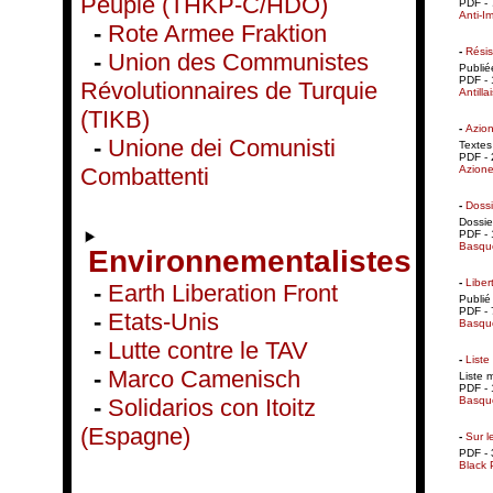
Peuple (THKP-C/HDÖ)
PDF - 
Anti-Im
-
Rote Armee Fraktion
-
Résis
-
Union des Communistes
Publiée
PDF - 
Révolutionnaires de Turquie
Antillai
(TIKB)
-
Azion
-
Unione dei Comunisti
Textes
PDF - 
Azione
Combattenti
-
Dossi
Dossie
PDF - 
Basqu
Environnementalistes
-
Liber
-
Earth Liberation Front
Publié
PDF - 
-
Etats-Unis
Basqu
-
Lutte contre le TAV
-
Liste
-
Marco Camenisch
Liste m
PDF - 
Basqu
-
Solidarios con Itoitz
(Espagne)
-
Sur l
PDF - 
Black 