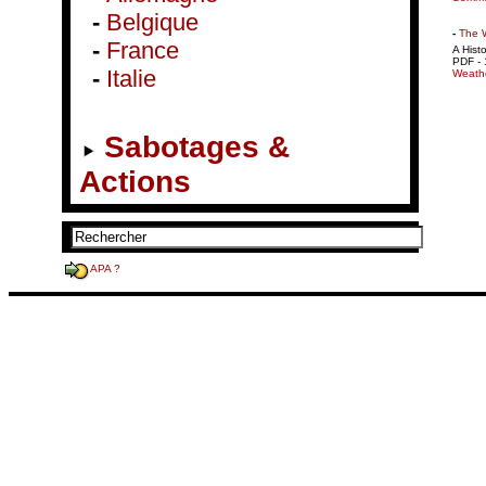
-
Belgique
-
The 
-
France
A Hist
PDF - 
-
Italie
Weathe
Sabotages &
Actions
APA ?