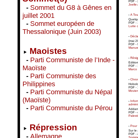
PDF - 
Joelle
-
Sommet du G8 à Gênes en
juillet 2001
-
A Tou
Quelqu
-
Sommet européen de
PDF - 
Lutte 
Thessalonique (Juin 2003)
-
Décla
(mai 2
PDF - 
Manuel
Maoistes
-
Résig
-
Parti Communiste de l’Inde -
Editio
PDF - 
Maoïste
Marco
-
Parti Communiste des
-
Chron
Philippines
Hobol
PDF - 
-
Parti Communiste du Népal
Moviem
(Maoïste)
-
Infor
adminis
-
Parti Communiste du Pérou
Addame
PDF - 
Palest
Répression
-
Pour 
Sur le
PDF - 
-
Allemagne
Sommet