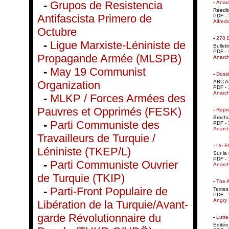
-
Grupos de Resistencia
-
Anarc
Réedit
Antifascista Primero de
PDF - 
Alfred
Octubre
-
270 B
-
Ligue Marxiste-Léniniste de
Bulleti
PDF - 
Propagande Armée (MLSPB)
Anarch
-
May 19 Communist
-
Dossi
ABC An
Organization
PDF - 
Anarch
-
MLKP / Forces Armées des
Pauvres et Opprimés (FESK)
-
Repre
Brochur
-
Parti Communiste des
PDF - 
Anarch
Travailleurs de Turquie /
-
Un Et
Léniniste (TKEP/L)
Sur la
PDF - 
-
Parti Communiste Ouvrier
Anarch
de Turquie (TKIP)
-
The 
-
Parti-Front Populaire de
Textes
PDF - 
Angry 
Libération de la Turquie/Avant-
garde Révolutionnaire du
-
Lutte
Editée