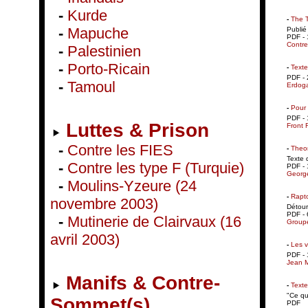
-
Kurde
-
The T
-
Mapuche
Publié
PDF - 
Contre
-
Palestinien
-
Porto-Ricain
-
Texte
PDF - 
-
Tamoul
Erdoga
-
Pour 
PDF - 
Luttes & Prison
Front 
-
Contre les FIES
-
Theor
Texte 
-
Contre les type F (Turquie)
PDF - 
George
-
Moulins-Yzeure (24
-
Rapto
novembre 2003)
Détour
PDF - 
-
Mutinerie de Clairvaux (16
Groupe
avril 2003)
-
Les v
PDF - 
Jean M
Manifs & Contre-
-
Texte
"Ce qu
Sommet(s)
PDF