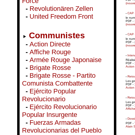
Force
(nouve
-
Revolutionären Zellen
-
CAP 
-
United Freedom Front
le num
PDF - 
(nouve
Communistes
-
CAP 
le num
PDF - 
-
Action Directe
(nouve
-
Affiche Rouge
-
Inter
-
Armée Rouge Japonaise
Réalis
PDF - 
-
Brigate Rosse
Action
-
Brigate Rosse - Partito
-
Retou
Les gr
Comunista Combattente
PDF - 
Action
-
Ejército Popular
Revolucionario
-
Retou
Les gr
-
Ejército Revolucionario
PDF - 
Affich
Popular Insurgente
-
Dossi
-
Fuerzas Armadas
PDF - 
Alain 
Revolucionarias del Pueblo