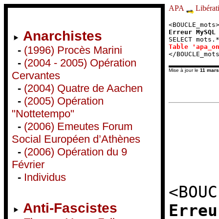
APA
Libérat
<BOUCLE_mots
Erreur MySQL
Anarchistes
SELECT mots.
Table 'apa_o
-
(1996) Procès Marini
</BOUCLE_mot
-
(2004 - 2005) Opération
Mise à jour le
11 mars
Cervantes
-
(2004) Quatre de Aachen
-
(2005) Opération
"Nottetempo"
-
(2006) Emeutes Forum
Social Européen d’Athènes
-
(2006) Opération du 9
Février
-
Individus
<BOUC
Anti-Fascistes
Erreu