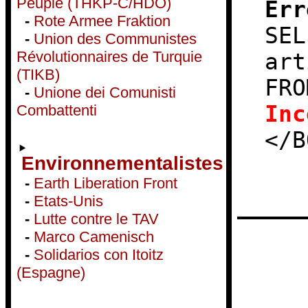
Peuple (THKP-C/HDÖ)
Err
-
Rote Armee Fraktion
SEL
-
Union des Communistes
Révolutionnaires de Turquie
art
(TIKB)
FRO
-
Unione dei Comunisti
Inc
Combattenti
</B
Environnementalistes
-
Earth Liberation Front
-
Etats-Unis
-
Lutte contre le TAV
-
Marco Camenisch
-
Solidarios con Itoitz
(Espagne)