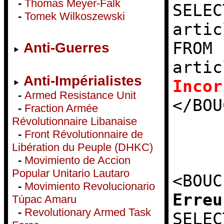
-
Thomas Meyer-Falk
SELEC
-
Tomek Wilkoszewski
artic
FROM 
Anti-Guerres
artic
Anti-Impérialistes
Incor
-
Armed Resistance Unit
</BOU
-
Fraction Armée
Révolutionnaire Libanaise
-
Front Révolutionnaire de
Libération du Peuple (DHKC)
-
Movimiento de Accion
Popular Unitario Lautaro
<BOUC
-
Movimiento Revolucionario
Erreu
Túpac Amaru
-
Revolutionary Armed Task
SELEC