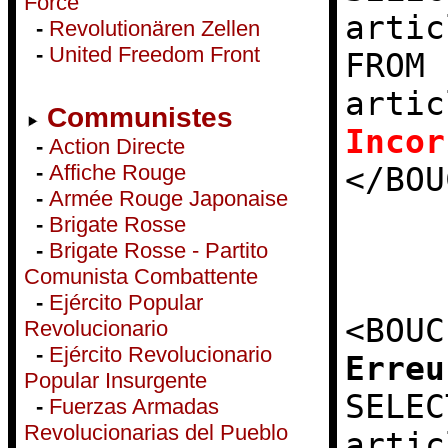
Force
artic
-
Revolutionären Zellen
-
United Freedom Front
FROM 
artic
Communistes
Incor
-
Action Directe
-
Affiche Rouge
</BOU
-
Armée Rouge Japonaise
-
Brigate Rosse
-
Brigate Rosse - Partito
Comunista Combattente
-
Ejército Popular
<BOUC
Revolucionario
-
Ejército Revolucionario
Erreu
Popular Insurgente
SELEC
-
Fuerzas Armadas
Revolucionarias del Pueblo
artic