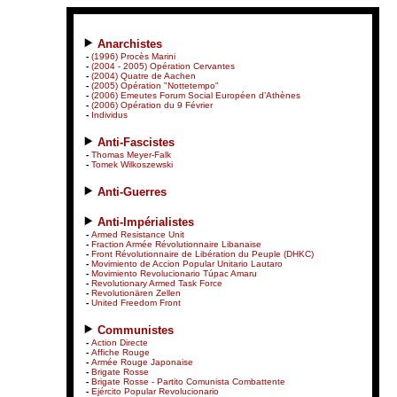
Anarchistes
-
(1996) Procès Marini
-
(2004 - 2005) Opération Cervantes
-
(2004) Quatre de Aachen
-
(2005) Opération "Nottetempo"
-
(2006) Emeutes Forum Social Européen d’Athènes
-
(2006) Opération du 9 Février
-
Individus
Anti-Fascistes
-
Thomas Meyer-Falk
-
Tomek Wilkoszewski
Anti-Guerres
Anti-Impérialistes
-
Armed Resistance Unit
-
Fraction Armée Révolutionnaire Libanaise
-
Front Révolutionnaire de Libération du Peuple (DHKC)
-
Movimiento de Accion Popular Unitario Lautaro
-
Movimiento Revolucionario Túpac Amaru
-
Revolutionary Armed Task Force
-
Revolutionären Zellen
-
United Freedom Front
Communistes
-
Action Directe
-
Affiche Rouge
-
Armée Rouge Japonaise
-
Brigate Rosse
-
Brigate Rosse - Partito Comunista Combattente
-
Ejército Popular Revolucionario