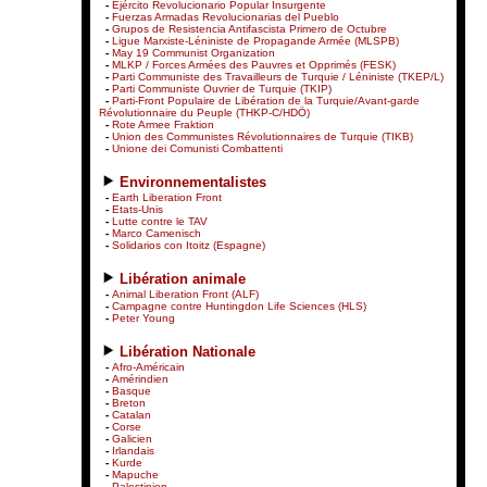
-
Ejército Revolucionario Popular Insurgente
-
Fuerzas Armadas Revolucionarias del Pueblo
-
Grupos de Resistencia Antifascista Primero de Octubre
-
Ligue Marxiste-Léniniste de Propagande Armée (MLSPB)
-
May 19 Communist Organization
-
MLKP / Forces Armées des Pauvres et Opprimés (FESK)
-
Parti Communiste des Travailleurs de Turquie / Léniniste (TKEP/L)
-
Parti Communiste Ouvrier de Turquie (TKIP)
-
Parti-Front Populaire de Libération de la Turquie/Avant-garde
Révolutionnaire du Peuple (THKP-C/HDÖ)
-
Rote Armee Fraktion
-
Union des Communistes Révolutionnaires de Turquie (TIKB)
-
Unione dei Comunisti Combattenti
Environnementalistes
-
Earth Liberation Front
-
Etats-Unis
-
Lutte contre le TAV
-
Marco Camenisch
-
Solidarios con Itoitz (Espagne)
Libération animale
-
Animal Liberation Front (ALF)
-
Campagne contre Huntingdon Life Sciences (HLS)
-
Peter Young
Libération Nationale
-
Afro-Américain
-
Amérindien
-
Basque
-
Breton
-
Catalan
-
Corse
-
Galicien
-
Irlandais
-
Kurde
-
Mapuche
-
Palestinien