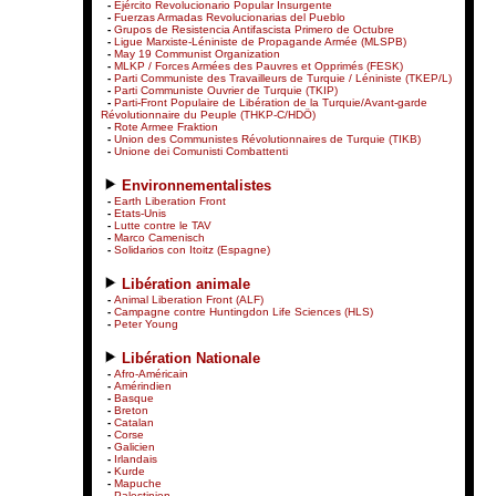
-
Ejército Revolucionario Popular Insurgente
-
Fuerzas Armadas Revolucionarias del Pueblo
-
Grupos de Resistencia Antifascista Primero de Octubre
-
Ligue Marxiste-Léniniste de Propagande Armée (MLSPB)
-
May 19 Communist Organization
-
MLKP / Forces Armées des Pauvres et Opprimés (FESK)
-
Parti Communiste des Travailleurs de Turquie / Léniniste (TKEP/L)
-
Parti Communiste Ouvrier de Turquie (TKIP)
-
Parti-Front Populaire de Libération de la Turquie/Avant-garde
Révolutionnaire du Peuple (THKP-C/HDÖ)
-
Rote Armee Fraktion
-
Union des Communistes Révolutionnaires de Turquie (TIKB)
-
Unione dei Comunisti Combattenti
Environnementalistes
-
Earth Liberation Front
-
Etats-Unis
-
Lutte contre le TAV
-
Marco Camenisch
-
Solidarios con Itoitz (Espagne)
Libération animale
-
Animal Liberation Front (ALF)
-
Campagne contre Huntingdon Life Sciences (HLS)
-
Peter Young
Libération Nationale
-
Afro-Américain
-
Amérindien
-
Basque
-
Breton
-
Catalan
-
Corse
-
Galicien
-
Irlandais
-
Kurde
-
Mapuche
-
Palestinien