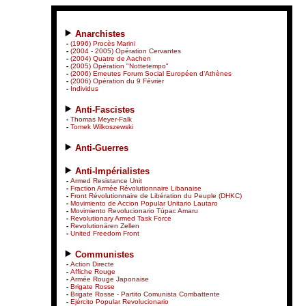
Anarchistes
-
(1996) Procès Marini
-
(2004 - 2005) Opération Cervantes
-
(2004) Quatre de Aachen
-
(2005) Opération "Nottetempo"
-
(2006) Emeutes Forum Social Européen d’Athènes
-
(2006) Opération du 9 Février
-
Individus
Anti-Fascistes
-
Thomas Meyer-Falk
-
Tomek Wilkoszewski
Anti-Guerres
Anti-Impérialistes
-
Armed Resistance Unit
-
Fraction Armée Révolutionnaire Libanaise
-
Front Révolutionnaire de Libération du Peuple (DHKC)
-
Movimiento de Accion Popular Unitario Lautaro
-
Movimiento Revolucionario Túpac Amaru
-
Revolutionary Armed Task Force
-
Revolutionären Zellen
-
United Freedom Front
Communistes
-
Action Directe
-
Affiche Rouge
-
Armée Rouge Japonaise
-
Brigate Rosse
-
Brigate Rosse - Partito Comunista Combattente
-
Ejército Popular Revolucionario