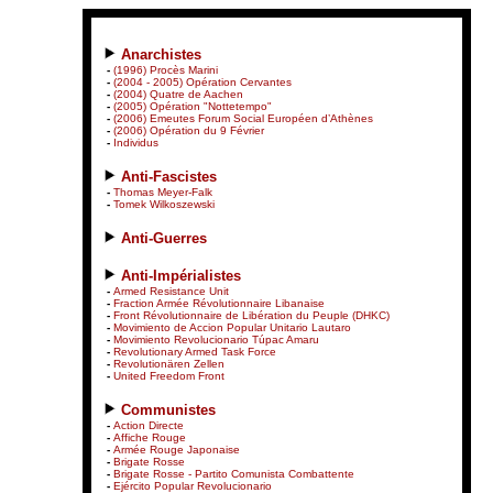
Anarchistes
-
(1996) Procès Marini
-
(2004 - 2005) Opération Cervantes
-
(2004) Quatre de Aachen
-
(2005) Opération "Nottetempo"
-
(2006) Emeutes Forum Social Européen d’Athènes
-
(2006) Opération du 9 Février
-
Individus
Anti-Fascistes
-
Thomas Meyer-Falk
-
Tomek Wilkoszewski
Anti-Guerres
Anti-Impérialistes
-
Armed Resistance Unit
-
Fraction Armée Révolutionnaire Libanaise
-
Front Révolutionnaire de Libération du Peuple (DHKC)
-
Movimiento de Accion Popular Unitario Lautaro
-
Movimiento Revolucionario Túpac Amaru
-
Revolutionary Armed Task Force
-
Revolutionären Zellen
-
United Freedom Front
Communistes
-
Action Directe
-
Affiche Rouge
-
Armée Rouge Japonaise
-
Brigate Rosse
-
Brigate Rosse - Partito Comunista Combattente
-
Ejército Popular Revolucionario