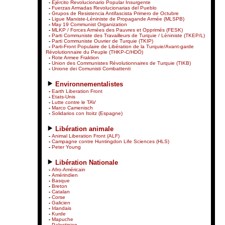
-
Ejército Revolucionario Popular Insurgente
-
Fuerzas Armadas Revolucionarias del Pueblo
-
Grupos de Resistencia Antifascista Primero de Octubre
-
Ligue Marxiste-Léniniste de Propagande Armée (MLSPB)
-
May 19 Communist Organization
-
MLKP / Forces Armées des Pauvres et Opprimés (FESK)
-
Parti Communiste des Travailleurs de Turquie / Léniniste (TKEP/L)
-
Parti Communiste Ouvrier de Turquie (TKIP)
-
Parti-Front Populaire de Libération de la Turquie/Avant-garde
Révolutionnaire du Peuple (THKP-C/HDÖ)
-
Rote Armee Fraktion
-
Union des Communistes Révolutionnaires de Turquie (TIKB)
-
Unione dei Comunisti Combattenti
Environnementalistes
-
Earth Liberation Front
-
Etats-Unis
-
Lutte contre le TAV
-
Marco Camenisch
-
Solidarios con Itoitz (Espagne)
Libération animale
-
Animal Liberation Front (ALF)
-
Campagne contre Huntingdon Life Sciences (HLS)
-
Peter Young
Libération Nationale
-
Afro-Américain
-
Amérindien
-
Basque
-
Breton
-
Catalan
-
Corse
-
Galicien
-
Irlandais
-
Kurde
-
Mapuche
-
Palestinien