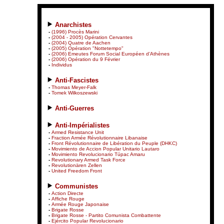
Anarchistes
-
(1996) Procès Marini
-
(2004 - 2005) Opération Cervantes
-
(2004) Quatre de Aachen
-
(2005) Opération "Nottetempo"
-
(2006) Emeutes Forum Social Européen d’Athènes
-
(2006) Opération du 9 Février
-
Individus
Anti-Fascistes
-
Thomas Meyer-Falk
-
Tomek Wilkoszewski
Anti-Guerres
Anti-Impérialistes
-
Armed Resistance Unit
-
Fraction Armée Révolutionnaire Libanaise
-
Front Révolutionnaire de Libération du Peuple (DHKC)
-
Movimiento de Accion Popular Unitario Lautaro
-
Movimiento Revolucionario Túpac Amaru
-
Revolutionary Armed Task Force
-
Revolutionären Zellen
-
United Freedom Front
Communistes
-
Action Directe
-
Affiche Rouge
-
Armée Rouge Japonaise
-
Brigate Rosse
-
Brigate Rosse - Partito Comunista Combattente
-
Ejército Popular Revolucionario