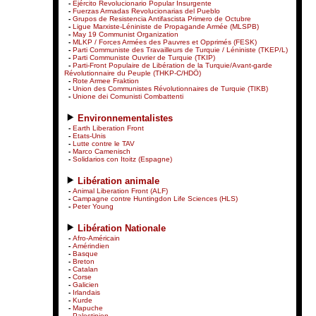
-
Ejército Revolucionario Popular Insurgente
-
Fuerzas Armadas Revolucionarias del Pueblo
-
Grupos de Resistencia Antifascista Primero de Octubre
-
Ligue Marxiste-Léniniste de Propagande Armée (MLSPB)
-
May 19 Communist Organization
-
MLKP / Forces Armées des Pauvres et Opprimés (FESK)
-
Parti Communiste des Travailleurs de Turquie / Léniniste (TKEP/L)
-
Parti Communiste Ouvrier de Turquie (TKIP)
-
Parti-Front Populaire de Libération de la Turquie/Avant-garde
Révolutionnaire du Peuple (THKP-C/HDÖ)
-
Rote Armee Fraktion
-
Union des Communistes Révolutionnaires de Turquie (TIKB)
-
Unione dei Comunisti Combattenti
Environnementalistes
-
Earth Liberation Front
-
Etats-Unis
-
Lutte contre le TAV
-
Marco Camenisch
-
Solidarios con Itoitz (Espagne)
Libération animale
-
Animal Liberation Front (ALF)
-
Campagne contre Huntingdon Life Sciences (HLS)
-
Peter Young
Libération Nationale
-
Afro-Américain
-
Amérindien
-
Basque
-
Breton
-
Catalan
-
Corse
-
Galicien
-
Irlandais
-
Kurde
-
Mapuche
-
Palestinien