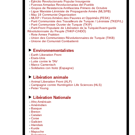
-
Ejército Revolucionario Popular Insurgente
-
Fuerzas Armadas Revolucionarias del Pueblo
-
Grupos de Resistencia Antifascista Primero de Octubre
-
Ligue Marxiste-Léniniste de Propagande Armée (MLSPB)
-
May 19 Communist Organization
-
MLKP / Forces Armées des Pauvres et Opprimés (FESK)
-
Parti Communiste des Travailleurs de Turquie / Léniniste (TKEP/L)
-
Parti Communiste Ouvrier de Turquie (TKIP)
-
Parti-Front Populaire de Libération de la Turquie/Avant-garde
Révolutionnaire du Peuple (THKP-C/HDÖ)
-
Rote Armee Fraktion
-
Union des Communistes Révolutionnaires de Turquie (TIKB)
-
Unione dei Comunisti Combattenti
Environnementalistes
-
Earth Liberation Front
-
Etats-Unis
-
Lutte contre le TAV
-
Marco Camenisch
-
Solidarios con Itoitz (Espagne)
Libération animale
-
Animal Liberation Front (ALF)
-
Campagne contre Huntingdon Life Sciences (HLS)
-
Peter Young
Libération Nationale
-
Afro-Américain
-
Amérindien
-
Basque
-
Breton
-
Catalan
-
Corse
-
Galicien
-
Irlandais
-
Kurde
-
Mapuche
-
Palestinien