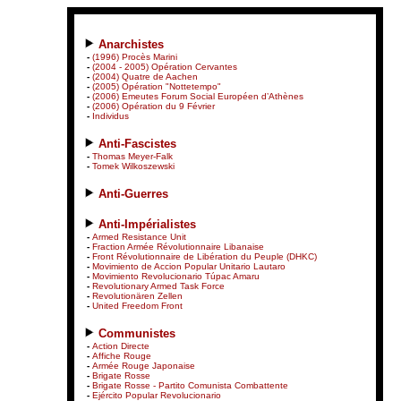
Anarchistes
-
(1996) Procès Marini
-
(2004 - 2005) Opération Cervantes
-
(2004) Quatre de Aachen
-
(2005) Opération "Nottetempo"
-
(2006) Emeutes Forum Social Européen d’Athènes
-
(2006) Opération du 9 Février
-
Individus
Anti-Fascistes
-
Thomas Meyer-Falk
-
Tomek Wilkoszewski
Anti-Guerres
Anti-Impérialistes
-
Armed Resistance Unit
-
Fraction Armée Révolutionnaire Libanaise
-
Front Révolutionnaire de Libération du Peuple (DHKC)
-
Movimiento de Accion Popular Unitario Lautaro
-
Movimiento Revolucionario Túpac Amaru
-
Revolutionary Armed Task Force
-
Revolutionären Zellen
-
United Freedom Front
Communistes
-
Action Directe
-
Affiche Rouge
-
Armée Rouge Japonaise
-
Brigate Rosse
-
Brigate Rosse - Partito Comunista Combattente
-
Ejército Popular Revolucionario